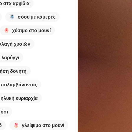
ο στα αρχίδια
σόου με κάμερες
χύσιμο στο μουνί
λλαγή χυσιών
 λαρύγγι
ήση δονητή
απολαμβάνοντας
θηλυκή κυριαρχία
ήσι
ό
γλείψιμο στο μουνί