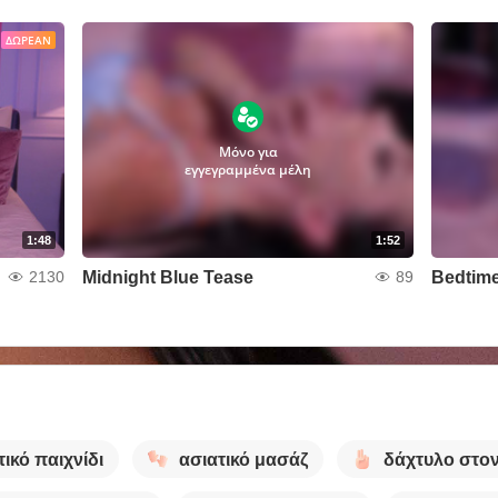
ΔΩΡΕΆΝ
Μόνο για
εγγεγραμμένα μέλη
1:48
1:52
Midnight Blue Tease
Bedtime
2130
89
ικό παιχνίδι
ασιατικό μασάζ
δάχτυλο στο