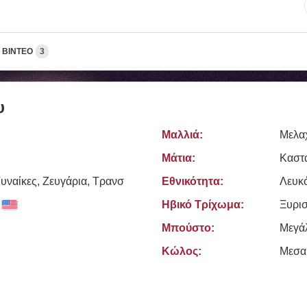
ΒΊΝΤΕΟ
3
υ
Μαλλιά:
Μελα
Μάτια:
Καστ
υναίκες, Zευγάρια, Τρανσ
Εθνικότητα:
Λευκ
Ηβικό Τρίχωμα:
Ξυρι
Μπούστο:
Μεγά
Κώλος:
Μεσα