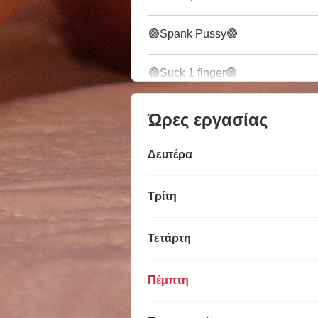
🟣Spank Pussy🟣
🟣Suck 1 finger🟣
Ώρες εργασίας
Δευτέρα
Τρίτη
Τετάρτη
Πέμπτη