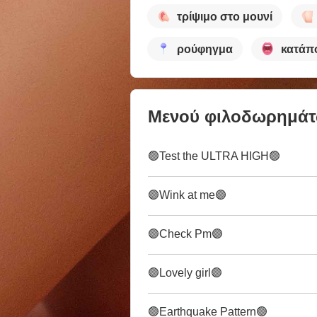
τρίψιμο στο μουνί
ρούφηγμα
κατάπ
Μενού φιλοδωρημά
🟢Test the ULTRA HIGH🟢
🟣Wink at me🟣
🟣Check Pm🟣
🟣Lovely girl🟣
🟢Earthquake Pattern🟢