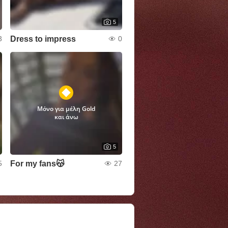
5
Dress to impress
3
0
Μόνο για μέλη Gold
και άνω
5
For my fans😽
5
27