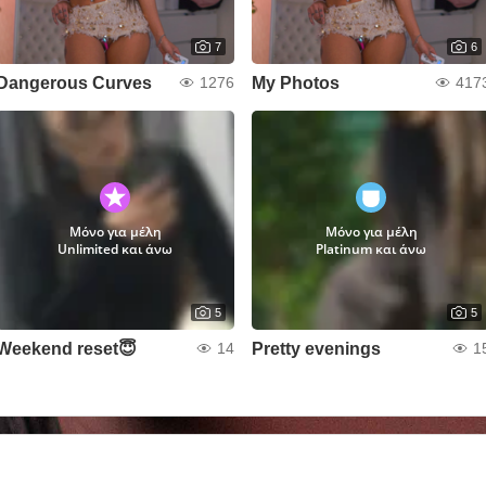
7
6
Dangerous Curves
My Photos
1276
417
Μόνο για μέλη
Μόνο για μέλη
Unlimited και άνω
Platinum και άνω
5
5
Weekend reset😇
Pretty evenings
14
1