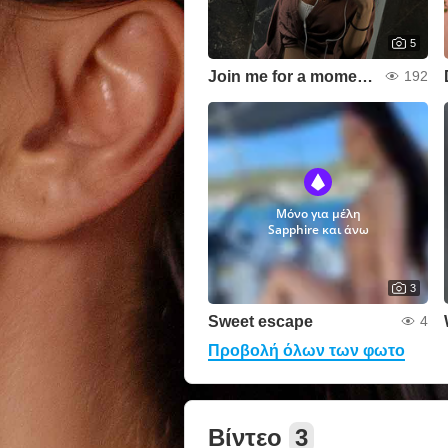
5
Join me for a moment👀
192
Μόνο για μέλη
Sapphire και άνω
3
Sweet escape
4
Προβολή όλων των φωτο
Βίντεο
3