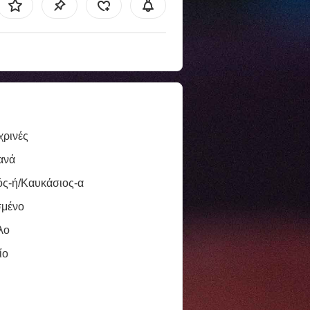
χρινές
ανά
ός-ή/Καυκάσιος-α
σμένο
λο
ίο