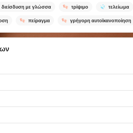
διείσδυση με γλώσσα
τρίψιμο
τελείωμα
οση
πείραγμα
γρήγορη αυτοϊκανοποίηση
των