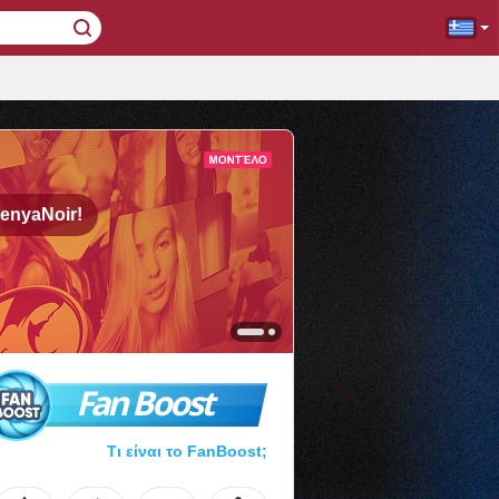
enyaNoir!
Fan Boost
Τι είναι το FanBoost;