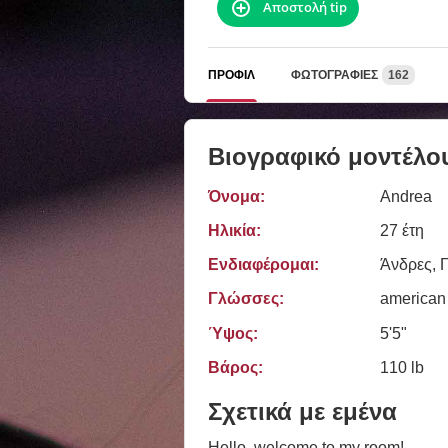
Αποστολή tip
ΠΡΟΦΊΛ
ΦΩΤΟΓΡΑΦΊΕΣ
162
Βιογραφικό μοντέλο
Όνομα:
Andrea
Ηλικία:
27 έτη
Ενδιαφέρομαι:
Άνδρες, Γ
Γλώσσες:
american
Ύψος:
5'5"
Βάρος:
110 lb
Σχετικά με εμένα
Hello, welcome to my room!