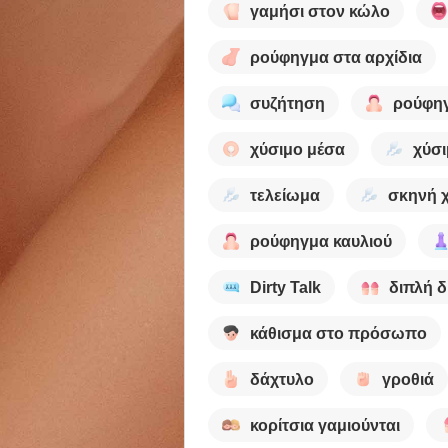
γαμήσι στον κώλο
ρούφηγμα στα αρχίδια
συζήτηση
ρούφη
χύσιμο μέσα
χύσι
τελείωμα
σκηνή 
ρούφηγμα καυλιού
Dirty Talk
διπλή δ
κάθισμα στο πρόσωπο
δάχτυλο
γροθιά
κορίτσια γαμιούνται