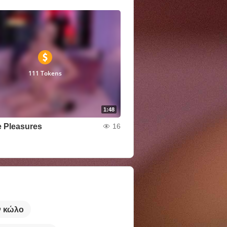
111 Tokens
1:48
 Pleasures
16
ν κώλο