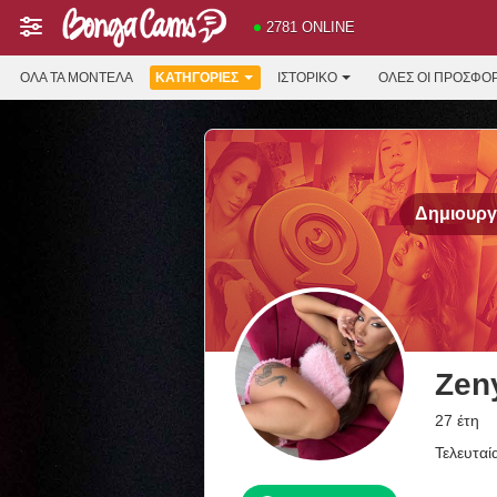
2781 ONLINE
ΌΛΑ ΤΑ ΜΟΝΤΈΛΑ
ΚΑΤΗΓΟΡΊΕΣ
ΙΣΤΟΡΙΚΌ
ΟΛΕΣ ΟΙ ΠΡΟΣΦΟ
Δημιουργή
Zen
27 έτη
Τελευταί