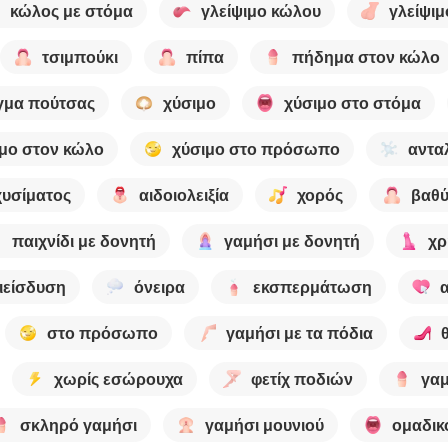
κώλος με στόμα
γλείψιμο κώλου
γλείψιμ
τσιμπούκι
πίπα
πήδημα στον κώλο
γμα πούτσας
χύσιμο
χύσιμο στο στόμα
μο στον κώλο
χύσιμο στο πρόσωπο
αντα
χυσίματος
αιδοιολειξία
χορός
βαθύ
παιχνίδι με δονητή
γαμήσι με δονητή
χρ
ιείσδυση
όνειρα
εκσπερμάτωση
στο πρόσωπο
γαμήσι με τα πόδια
χωρίς εσώρουχα
φετίχ ποδιών
γαμ
σκληρό γαμήσι
γαμήσι μουνιού
ομαδικ