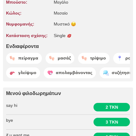
Μπούστο:
Μεγάλο
Κώλος:
Μεσαίο
Νυμφομανής:
Μυστικό
Κατάσταση σχέσης:
Single
Ενδιαφέροντα
πείραγμα
μασάζ
τρίψιμο
ρού
γλείψιμο
απολαμβάνοντας
συζήτηση
Μενού φιλοδωρημάτων
say hi
2 TKN
bye
3 TKN
if u want me