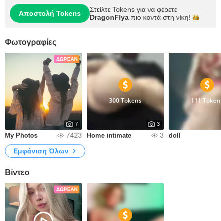
Στείλτε Tokens για να φέρετε
Αποστολή Tokens
DragonFlya
πιο κοντά στη
νίκη!
Φωτογραφίες
ΔΩΡΕΆΝ
300 Tokens
111 Token
7
3
7423
3
My Photos
Home intimate
doll
Εμφάνιση Όλων
Βίντεο
ΔΩΡΕΆΝ