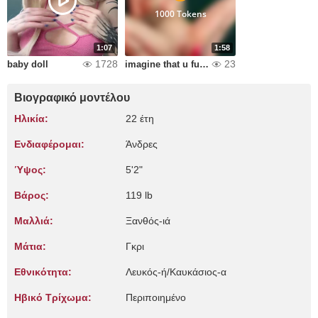
1000 Tokens
1:07
1:58
1728
23
baby doll
imagine that u fuck me
Βιογραφικό μοντέλου
Ηλικία:
22 έτη
Ενδιαφέρομαι:
Άνδρες
Ύψος:
5'2"
Βάρος:
119 lb
Μαλλιά:
Ξανθός-ιά
Μάτια:
Γκρι
Εθνικότητα:
Λευκός-ή/Καυκάσιος-α
Ηβικό Τρίχωμα:
Περιποιημένο