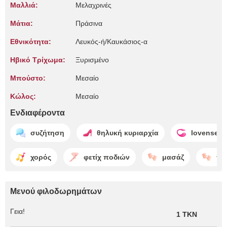
Μαλλιά:
Μελαχρινές
Μάτια:
Πράσινα
Εθνικότητα:
Λευκός-ή/Καυκάσιος-α
Ηβικό Τρίχωμα:
Ξυρισμένο
Μπούστο:
Μεσαίο
Κώλος:
Μεσαίο
Ενδιαφέροντα
συζήτηση
θηλυκή κυριαρχία
lovense
χορός
φετίχ ποδιών
μασάζ
πε
Μενού φιλοδωρημάτων
Γεια!
1 TKN