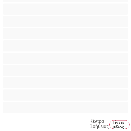
Ομαδικό Σεξ
Παιχνίδια
Πορνοστάρ
Πρωκτικό
Τεράστια Βυζιά
Τριχωτό μουνάκι
Φετίχ
Φοιτήτριες
Χυσίματα
Κέντρο
Γίνετε
Βοήθειας
μέλος