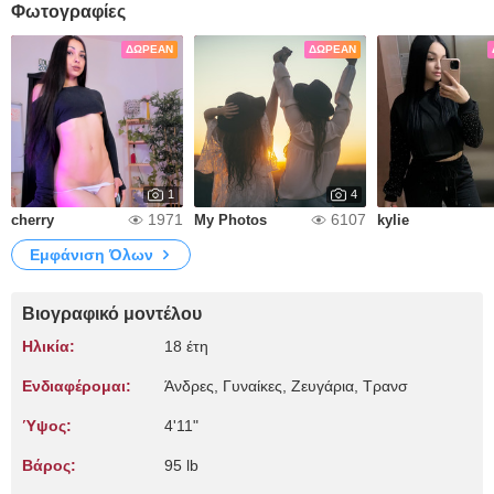
Φωτογραφίες
ΔΩΡΕΆΝ
ΔΩΡΕΆΝ
1
4
1971
6107
cherry
My Photos
kylie
Εμφάνιση Όλων
Βιογραφικό μοντέλου
Ηλικία:
18 έτη
Ενδιαφέρομαι:
Άνδρες, Γυναίκες, Zευγάρια, Τρανσ
Ύψος:
4'11"
Βάρος:
95 lb