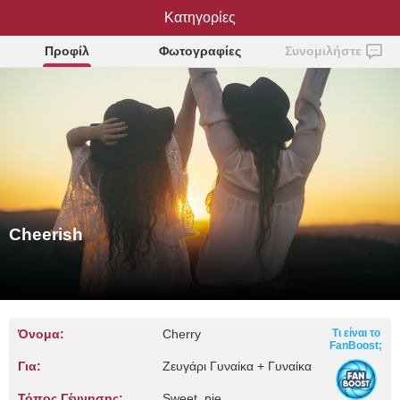
Κατηγορίες
Cheerish
Προφίλ
Φωτογραφίες
Συνομιλήστε
Cheerish
Όνομα:
Cherry
Τι είναι το
FanBoost;
Για:
Ζευγάρι Γυναίκα + Γυναίκα
Τόπος Γέννησης:
Sweet, pie