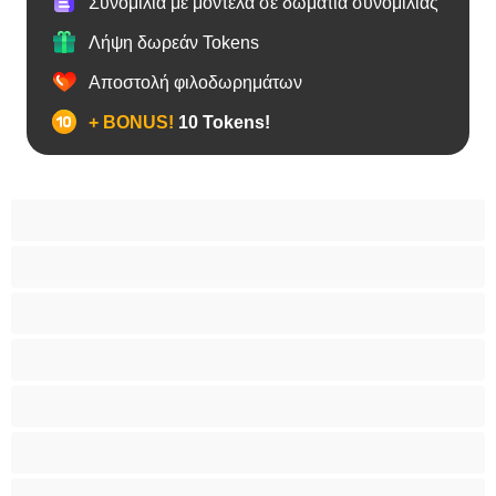
Συνομιλία με μοντέλα σε δωμάτια συνομιλίας
Λήψη δωρεάν Tokens
Αποστολή φιλοδωρημάτων
+ BONUS!
10 Tokens!
BBW
Έγκυες
Αράβισσες
Ασιάτισσες
Γιαγιάδες
Δεσίματα
Ενήλικες 18+